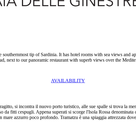
e southernmost tip of Sardinia. It has hotel rooms with sea views and 
l road, next to our panoramic restaurant with superb views over the Medi
AVAILABILITY
gitto, si incontra il nuovo porto turistico, alle sue spalle si trova la m
sso da fitti cespugli. Appena superati si scorge l'Isola Rossa denominata
 un mare azzurro poco profondo. Tramatzu è una spiaggia attrezzata dov