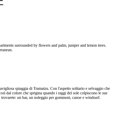
apartments surrounded by flowers and palm, juniper and lemon trees.
terranean.
eravigliosa spiaggia di Tramatzu. Con l'aspetto solitario e selvaggio che
 così dal colore che sprigina quando i raggi del sole colpiscono le sue
e trovarete: un bar, un noleggio per gommoni, canoe e windsurf.