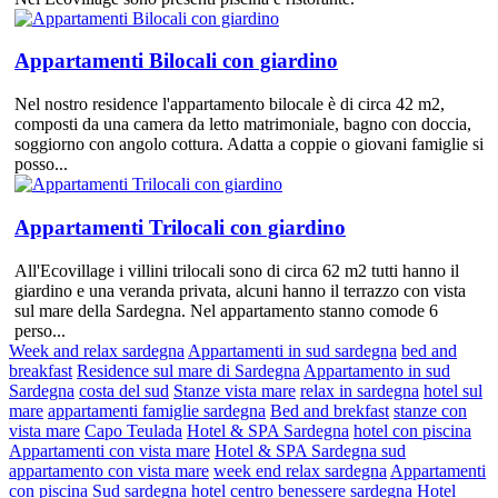
Appartamenti Bilocali con giardino
Nel nostro residence l'appartamento bilocale è di circa 42 m2,
composti da una camera da letto matrimoniale, bagno con doccia,
soggiorno con angolo cottura. Adatta a coppie o giovani famiglie si
posso...
Appartamenti Trilocali con giardino
All'Ecovillage i villini trilocali sono di circa 62 m2 tutti hanno il
giardino e una veranda privata, alcuni hanno il terrazzo con vista
sul mare della Sardegna. Nel appartamento stanno comode 6
perso...
Week and relax sardegna
Appartamenti in sud sardegna
bed and
breakfast
Residence sul mare di Sardegna
Appartamento in sud
Sardegna
costa del sud
Stanze vista mare
relax in sardegna
hotel sul
mare
appartamenti famiglie sardegna
Bed and brekfast
stanze con
vista mare
Capo Teulada
Hotel & SPA Sardegna
hotel con piscina
Appartamenti con vista mare
Hotel & SPA Sardegna sud
appartamento con vista mare
week end relax sardegna
Appartamenti
con piscina
Sud sardegna
hotel centro benessere sardegna
Hotel