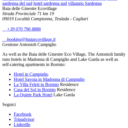
sardegna del sud
hotel sardegna sud
villaggio Sardegna
Baia delle Ginestre Ecovillage
Strada Provinciale 71 km 19
09019 Località Campionna, Teulada - Cagliari
+39 070 796 8886
booking@baiaecovillage.it
Gestione Antonioli Campiglio
As well as the Baia delle Ginestre Eco Village, The Antonioli family
runs hotels in Madonna di Campiglio and Lake Garda as well as
self-catering apartments in Bormio:
Hotel in Campiglio
Hotel Savoia in Madonna di Campiglio
La Villa Feleit in Bormio
Residence
Casa del Sol in Bormio
Residence
La Quiete Park Hotel
Lake Garda
Seguici
Facebook
Tripadvisor
LinkedIn