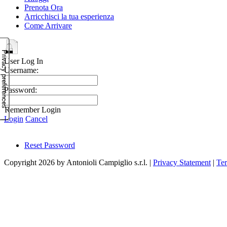
Prenota Ora
Arricchisci la tua esperienza
Come Arrivare
User Log In
Username:
Password:
Remember Login
Login
Cancel
Reset Password
Copyright 2026 by Antonioli Campiglio s.r.l.
|
Privacy Statement
|
Te