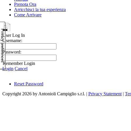
Prenota Ora
Arricchisci la tua esperienza
Come Arrivare
User Log In
Username:
Password:
Remember Login
Login
Cancel
Reset Password
Copyright 2026 by Antonioli Campiglio s.r.l.
|
Privacy Statement
|
Te