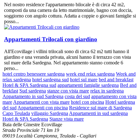
Nel nostro residence l'appartamento bilocale è di circa 42 m2,
composti da una camera da letto matrimoniale, bagno con doccia,
soggiorno con angolo cottura. Adatta a coppie o giovani famiglie si
posso...
Appartamenti Trilocali con giardino
All'Ecovillage i villini trilocali sono di circa 62 m2 tutti hanno il
giardino e una veranda privata, alcuni hanno il terrazzo con vista
sul mare della Sardegna. Nel appartamento stanno comode 6
perso...
hotel centro benessere sardegna
week end relax sardegna
Week and
relax sardegna
hotel sardegna sud
hotel sul mare
bed and breakfast
Hotel & SPA Sardegna sud
appartamenti famiglie sardegna
Bed and
brekfast
Sud sardegna
stanze con vista mare
relax in sardegna
Appartamento in sud Sardegna
costa del sud
appartamento con vista
mare
Appartamenti con vista mare
hotel con piscina
Hotel sardegna
del sud
Appartamenti con piscina
Residence sul mare di Sardegna
Capo Teulada
villaggio Sardegna
Appartamenti in sud sardegna
Hotel & SPA Sardegna
Stanze vista mare
Baia delle Ginestre Ecovillage
Strada Provinciale 71 km 19
09019 Località Campionna, Teulada - Cagliari