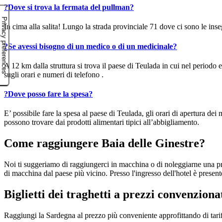
?
Dove si trova la fermata del pullman?
In cima alla salita! Lungo la strada provinciale 71 dove ci sono le in
?
Se avessi bisogno di un medico o di un medicinale?
A 12 km dalla struttura si trova il paese di Teulada in cui nel periodo
sugli orari e numeri di telefono .
?
Dove posso fare la spesa?
E’ possibile fare la spesa al paese di Teulada, gli orari di apertura de
possono trovare dai prodotti alimentari tipici all’abbigliamento.
Come raggiungere Baia delle Ginestre?
Noi ti suggeriamo di raggiungerci in macchina o di noleggiarne una pres
di macchina dal paese più vicino. Presso l'ingresso dell'hotel è presen
Biglietti dei traghetti a prezzi convenziona
Raggiungi la Sardegna al prezzo più conveniente approfittando di tarif