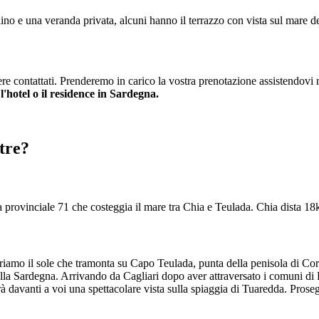
giardino e una veranda privata, alcuni hanno il terrazzo con vista sul ma
ssere contattati. Prenderemo in carico la vostra prenotazione assistendovi
l'hotel o il residence in Sardegna.
stre?
da provinciale 71 che costeggia il mare tra Chia e Teulada. Chia dista 
riamo il sole che tramonta su Capo Teulada, punta della penisola di Cort
della Sardegna. Arrivando da Cagliari dopo aver attraversato i comuni di
rirà davanti a voi una spettacolare vista sulla spiaggia di Tuaredda. Pros