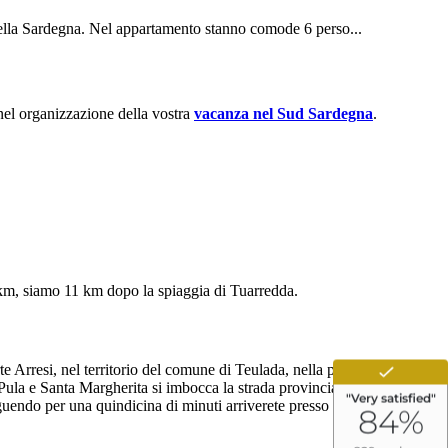
re della Sardegna. Nel appartamento stanno comode 6 perso...
 nel organizzazione della vostra
vacanza nel Sud Sardegna
.
18km, siamo 11 km dopo la spiaggia di Tuarredda.
e Arresi, nel territorio del comune di Teulada, nella parte sud
 Pula e Santa Margherita si imbocca la strada provinciale 71 che porta
eguendo per una quindicina di minuti arriverete presso il nostro