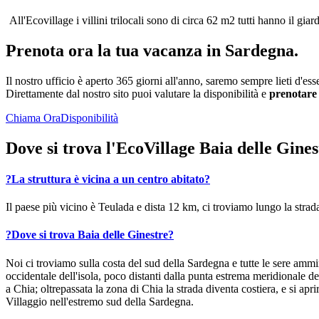
All'Ecovillage i villini trilocali sono di circa 62 m2 tutti hanno il 
Prenota ora la tua vacanza in Sardegna.
Il nostro ufficio è aperto 365 giorni all'anno, saremo sempre lieti d'e
Direttamente dal nostro sito puoi valutare la disponibilità e
prenotare 
Chiama Ora
Disponibilità
Dove si trova l'EcoVillage Baia delle Gine
?
La struttura è vicina a un centro abitato?
Il paese più vicino è Teulada e dista 12 km, ci troviamo lungo la stra
?
Dove si trova Baia delle Ginestre?
Noi ci troviamo sulla costa del sud della Sardegna e tutte le sere ammi
occidentale dell'isola, poco distanti dalla punta estrema meridionale 
a Chia; oltrepassata la zona di Chia la strada diventa costiera, e si ap
Villaggio nell'estremo sud della Sardegna.