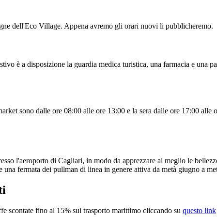
segne dell'Eco Village. Appena avremo gli orari nuovi li pubblicheremo.
 estivo è a disposizione la guardia medica turistica, una farmacia e una
i market sono dalle ore 08:00 alle ore 13:00 e la sera dalle ore 17:00 alle
so l'aeroporto di Cagliari, in modo da apprezzare al meglio le bellezze 
te una fermata dei pullman di linea in genere attiva da metà giugno a me
ti
fe scontate fino al 15% sul trasporto marittimo cliccando su
questo link