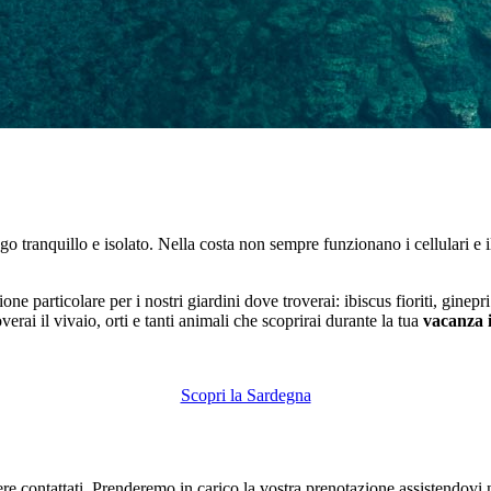
ogo tranquillo e isolato. Nella costa non sempre funzionano i cellulari e i
ne particolare per i nostri giardini dove troverai: ibiscus fioriti, ginep
overai il vivaio, orti e tanti animali che scoprirai durante la tua
vacanza 
Scopri la Sardegna
ssere contattati. Prenderemo in carico la vostra prenotazione assistendovi