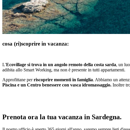
cosa (ri)scoprire in vacanza:
L'
Ecovillage si trova in un angolo remoto della costa sarda
, un lu
adibita allo Smart Working, ma non è presente in tutti appartamenti.
Approfittane per
riscoprire momenti in famiglia
. Abbiamo un attenzio
Piscina e un Centro benessere con vasca idromassaggio.
Inoltre tr
Prenota ora la tua vacanza in Sardegna.
Il nostro ufficio è aperto 365 giorni all'anno, saremo sempre lieti d'e