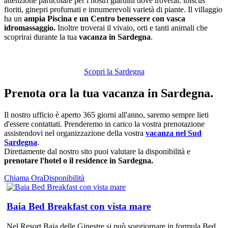
attenzione particolare per i nostri giardini dove troverai: ibiscus
fioriti, ginepri profumati e innumerevoli varietà di piante. Il villaggio
ha un
ampia Piscina e un Centro benessere con vasca
idromassaggio.
Inoltre troverai il vivaio, orti e tanti animali che
scoprirai durante la tua
vacanza in Sardegna
.
Scopri la Sardegna
Prenota ora la tua vacanza in Sardegna.
Il nostro ufficio è aperto 365 giorni all'anno, saremo sempre lieti
d'essere contattati. Prenderemo in carico la vostra prenotazione
assistendovi nel organizzazione della vostra
vacanza nel Sud
Sardegna
.
Direttamente dal nostro sito puoi valutare la disponibilità e
prenotare l'hotel o il residence in Sardegna.
Chiama Ora
Disponibilità
Baia Bed Breakfast con vista mare
Nel Resort Baia delle Ginestre si può soggiornare in formula Bed