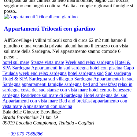
composti da una camera da letto matrimoniale, bagno con doccia,
soggiorno con angolo cottura. Adatta a coppie o giovani famiglie si
posso...
Appartamenti Trilocali con giardino
All'Ecovillage i villini trilocali sono di circa 62 m2 tutti hanno il
giardino e una veranda privata, alcuni hanno il terrazzo con vista
sul mare della Sardegna. Nel appartamento stanno comode 6
perso...
hotel sul mare
Stanze vista mare
Week and relax sardegna
Hotel &
SPA Sardegna
Appartamenti in sud sardegna
hotel con piscina
Capo
Teulada
week end relax sardegna
hotel sardegna sud
Sud sardegna
Hotel & SPA Sardegna sud
villaggio Sardegna
Appartamento in sud
Sardegna
appartamenti famiglie sardegna
bed and breakfast
relax in
sardegna
costa del sud
stanze con vista mare
hotel centro benessere
sardegna
Residence sul mare di Sardegna
Hotel sardegna del sud
Appartamenti con vista mare
Bed and brekfast
appartamento con
vista mare
Appartamenti con piscina
Baia delle Ginestre Ecovillage
Strada Provinciale 71 km 19
09019 Località Campionna, Teulada - Cagliari
+39 070 7968886