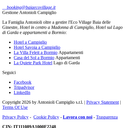
booking@baiaecovillage.it
Gestione Antonioli Campiglio
La Famiglia Antonioli oltre a gestire l'Eco Village Baia delle
Ginestre,
Hotel in centro a Madonna di Campiglio
,
Hotel sul Lago
di Garda
e
appartamenti a Bormio
:
Hotel a Campiglio
Hotel Savoia a Campiglio
La Villa Feleit a Bormio
Appartamenti
Casa del Sol a Bormio
Appartamenti
La Quiete Park Hotel
Lago di Garda
Seguici
Facebook
Tripadvisor
LinkedIn
Copyright 2026 by Antonioli Campiglio s.r.l.
|
Privacy Statement
|
Terms Of Use
Privacy Policy
-
Cookie Policy
-
Lavora con noi
-
Trasparenza
CIN: IT111089A1000F2248