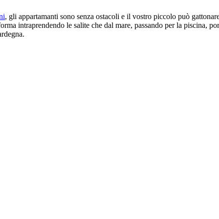
ni
, gli appartamanti sono senza ostacoli e il vostro piccolo può gattona
n forma intraprendendo le salite che dal mare, passando per la piscina, po
d Sardegna.