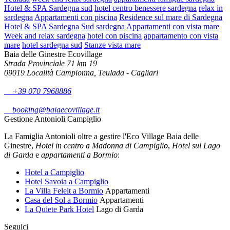
Hotel & SPA Sardegna sud
hotel centro benessere sardegna
relax in
sardegna
Appartamenti con piscina
Residence sul mare di Sardegna
Hotel & SPA Sardegna
Sud sardegna
Appartamenti con vista mare
Week and relax sardegna
hotel con piscina
appartamento con vista
mare
hotel sardegna sud
Stanze vista mare
Baia delle Ginestre Ecovillage
Strada Provinciale 71 km 19
09019 Località Campionna, Teulada - Cagliari
+39 070 7968886
booking@baiaecovillage.it
Gestione Antonioli Campiglio
La Famiglia Antonioli oltre a gestire l'Eco Village Baia delle
Ginestre,
Hotel in centro a Madonna di Campiglio
,
Hotel sul Lago
di Garda
e
appartamenti a Bormio
:
Hotel a Campiglio
Hotel Savoia a Campiglio
La Villa Feleit a Bormio
Appartamenti
Casa del Sol a Bormio
Appartamenti
La Quiete Park Hotel
Lago di Garda
Seguici