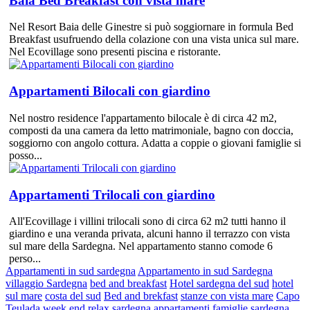
Baia Bed Breakfast con vista mare
Nel Resort Baia delle Ginestre si può soggiornare in formula Bed
Breakfast usufruendo della colazione con una vista unica sul mare.
Nel Ecovillage sono presenti piscina e ristorante.
Appartamenti Bilocali con giardino
Nel nostro residence l'appartamento bilocale è di circa 42 m2,
composti da una camera da letto matrimoniale, bagno con doccia,
soggiorno con angolo cottura. Adatta a coppie o giovani famiglie si
posso...
Appartamenti Trilocali con giardino
All'Ecovillage i villini trilocali sono di circa 62 m2 tutti hanno il
giardino e una veranda privata, alcuni hanno il terrazzo con vista
sul mare della Sardegna. Nel appartamento stanno comode 6
perso...
Appartamenti in sud sardegna
Appartamento in sud Sardegna
villaggio Sardegna
bed and breakfast
Hotel sardegna del sud
hotel
sul mare
costa del sud
Bed and brekfast
stanze con vista mare
Capo
Teulada
week end relax sardegna
appartamenti famiglie sardegna