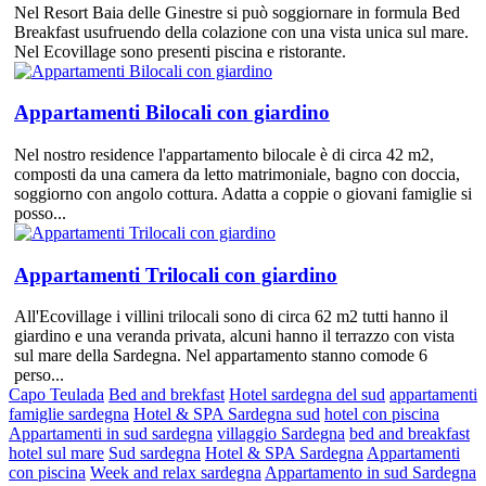
Nel Resort Baia delle Ginestre si può soggiornare in formula Bed
Breakfast usufruendo della colazione con una vista unica sul mare.
Nel Ecovillage sono presenti piscina e ristorante.
Appartamenti Bilocali con giardino
Nel nostro residence l'appartamento bilocale è di circa 42 m2,
composti da una camera da letto matrimoniale, bagno con doccia,
soggiorno con angolo cottura. Adatta a coppie o giovani famiglie si
posso...
Appartamenti Trilocali con giardino
All'Ecovillage i villini trilocali sono di circa 62 m2 tutti hanno il
giardino e una veranda privata, alcuni hanno il terrazzo con vista
sul mare della Sardegna. Nel appartamento stanno comode 6
perso...
Capo Teulada
Bed and brekfast
Hotel sardegna del sud
appartamenti
famiglie sardegna
Hotel & SPA Sardegna sud
hotel con piscina
Appartamenti in sud sardegna
villaggio Sardegna
bed and breakfast
hotel sul mare
Sud sardegna
Hotel & SPA Sardegna
Appartamenti
con piscina
Week and relax sardegna
Appartamento in sud Sardegna