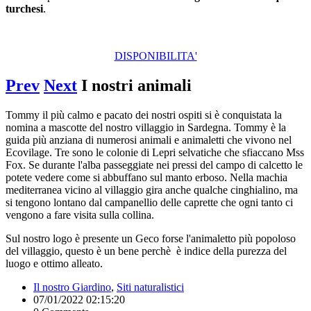
turchesi
.
DISPONIBILITA'
Prev
Next
I nostri animali
Tommy il più calmo e pacato dei nostri ospiti si è conquistata la
nomina a mascotte del nostro villaggio in Sardegna. Tommy è la
guida più anziana di numerosi animali e animaletti che vivono nel
Ecovilage. Tre sono le colonie di Lepri selvatiche che sfiaccano Mss
Fox. Se durante l'alba passeggiate nei pressi del campo di calcetto le
potete vedere come si abbuffano sul manto erboso. Nella machia
mediterranea vicino al villaggio gira anche qualche cinghialino, ma
si tengono lontano dal campanellio delle caprette che ogni tanto ci
vengono a fare visita sulla collina.
Sul nostro logo è presente un Geco forse l'animaletto più popoloso
del villaggio, questo è un bene perchè è indice della purezza del
luogo e ottimo alleato.
Il nostro Giardino
,
Siti naturalistici
07/01/2022 02:15:20